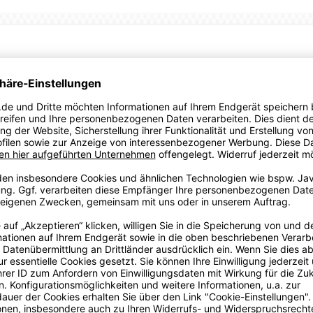
t und Top-Performance für jedes Spiel. Unsere bahnbrechende
rockenes Tragegefühl, während das elastische Zugband am
ok sorgen der Kontrasteinsatz mit PUMA Formstrip entlang