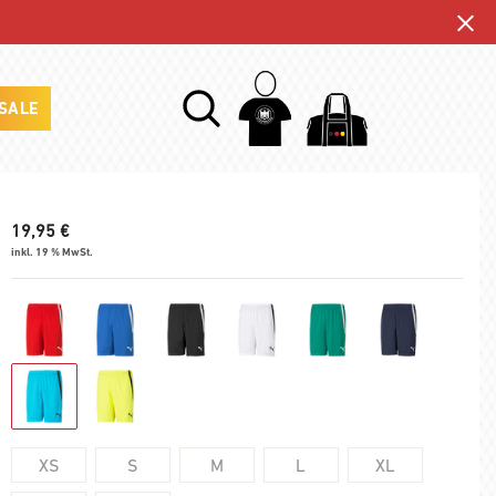
SALE
19,95
€
inkl. 19 % MwSt.
XS
S
M
L
XL