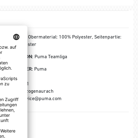
MATERIAL:
Obermaterial: 100% Polyester, Seitenpartie:
100% Polyester
KOLLEKTION:
Puma Teamliga
HERSTELLER:
Puma
Puma SE
Puma Way 1
91074 Herzogenaurach
E-Mail: service@puma.com