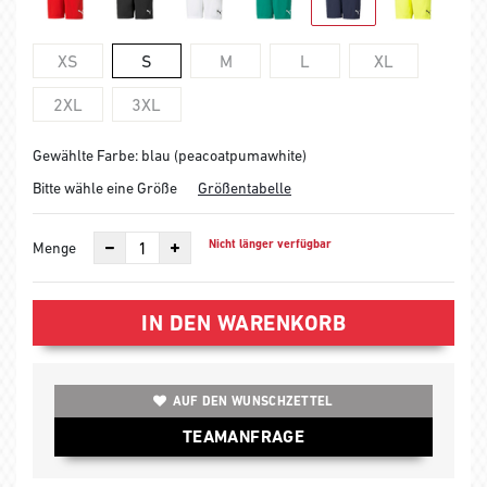
XS
S
M
L
XL
2XL
3XL
Gewählte Farbe: blau (peacoatpumawhite)
Bitte wähle eine Größe
Größentabelle
Nicht länger verfügbar
Menge
IN DEN WARENKORB
AUF DEN WUNSCHZETTEL
TEAMANFRAGE