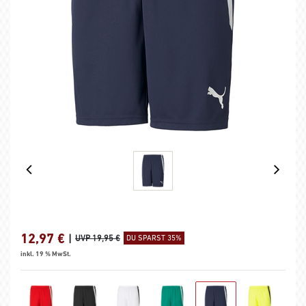
12,97
€
|
UVP 19,95 €
DU SPARST 35%
inkl. 19 % MwSt.