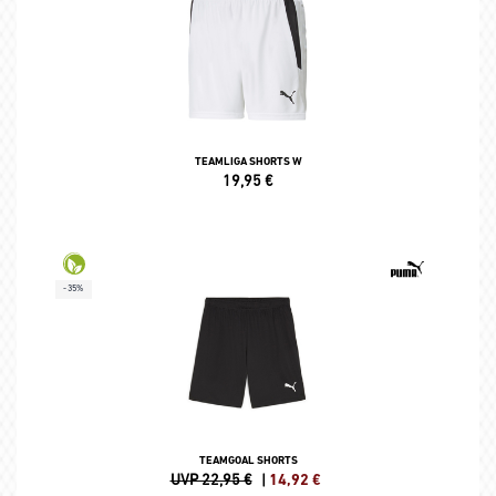
TEAMLIGA SHORTS W
19,95
€
-35%
TEAMGOAL SHORTS
UVP 22,95 €
|
14,92
€