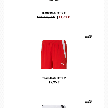
TEAMGOAL SHORTS JR
UVP 17,95 €
|
11,67
€
TEAMLIGA SHORTS W
19,95
€