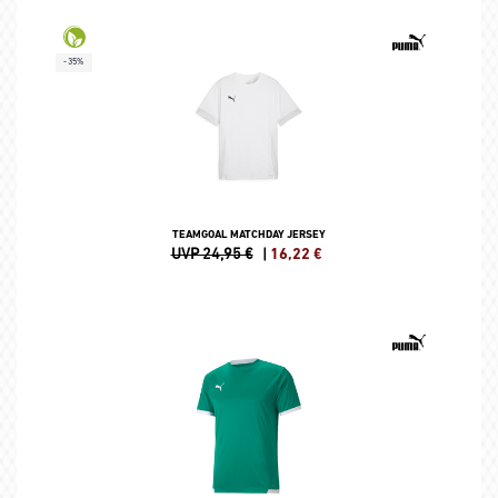
-35%
TEAMGOAL MATCHDAY JERSEY
UVP 24,95 €
|
16,22
€