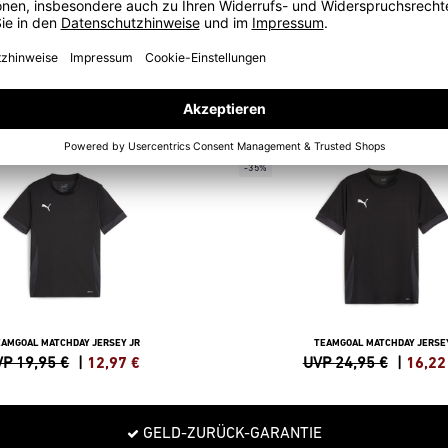
-35%
EAMGOAL MATCHDAY JERSEY JR
TEAMGOAL MATCHDAY JERSE
P 19,95 €
|
12,97
€
UVP 24,95 €
|
16,22
GELD-ZURÜCK-GARANTIE