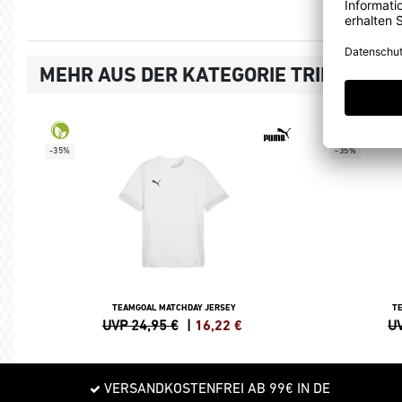
MEHR AUS DER KATEGORIE TRIKOTS
-35%
-35%
TEAMGOAL MATCHDAY JERSEY
T
UVP 24,95 €
|
16,22
€
UV
VERSANDKOSTENFREI AB 99€ IN DE