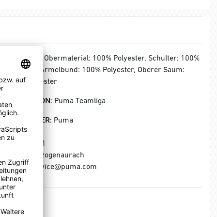
MATERIAL:
Obermaterial: 100% Polyester, Schulter: 100%
Polyester, Ärmelbund: 100% Polyester, Oberer Saum:
100% Polyester
KOLLEKTION:
Puma Teamliga
HERSTELLER:
Puma
Puma SE
Puma Way 1
91074 Herzogenaurach
E-Mail: service@puma.com