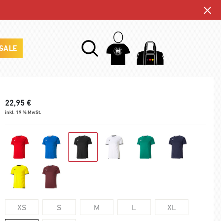
SALE
22,95
€
inkl. 19 % MwSt.
XS
S
M
L
XL