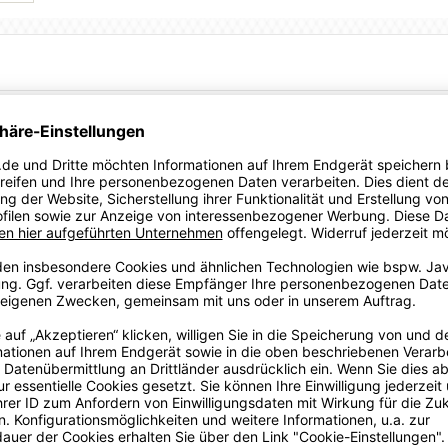
g, kommt teamLIGA ins Spiel und bietet dir eine Kollektion
ragekomfort punktet. Ob auf oder neben dem Spielfeld, dieses
er kühl und komfortabel. Die feuchtigkeitstransportierende
wie du dich fühlst.