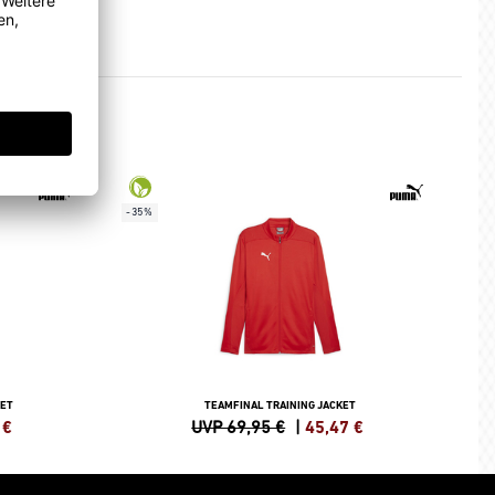
-35%
KET
TEAMFINAL TRAINING JACKET
€
UVP 69,95 €
|
45,47
€