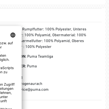
MATERIAL:
Rumpffutter: 100% Polyester, Unteres
Ärmelfutter: 100% Polyamid, Obermaterial: 100%
Polyamid, Aermelfutter: 100% Polyamid, Oberes
Ärmelfutter : 100% Polyester
KOLLEKTION:
Puma Teamliga
HERSTELLER:
Puma
Puma SE
Puma Way 1
91074 Herzogenaurach
E-Mail: service@puma.com