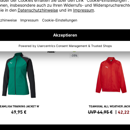
-35%
EAMLIGA TRAINING JACKET W
TEAMGOAL ALL WEATHER JAC
49,95
€
UVP 64,95 €
|
42,22