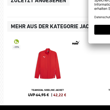
ZULETZT ANGESEHEN
MEHR AUS DER KATEGORIE JACKEN
-35%
TEAMGOAL SIDELINE JACKET
T
UVP 64,95 €
|
42,22
€