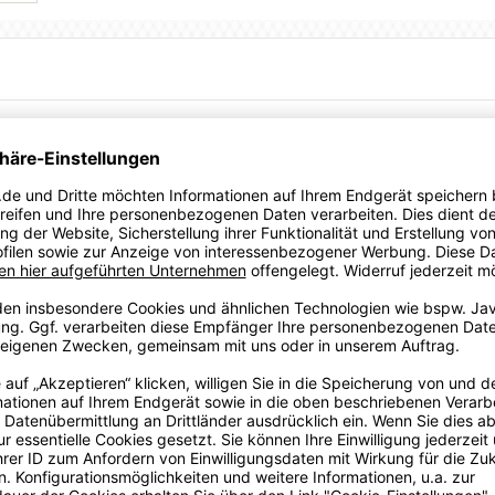
ll keinen Strich durch die Rechnung. Während unsere
ch draußen transportiert, machst du dank des sportlichen
te Figur. Dazu bekommst du mehrere coole PUMA Logoprints
zahl holst.