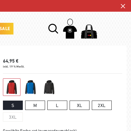
SALE
64,95
€
inkl. 19 % MwSt.
S
M
L
XL
2XL
3XL
Gewählte Farbe: rot (pumaredpumablack)