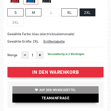
S
M
L
XL
2XL
3XL
Gewählte Farbe: blau (electricbluelemonade)
Gewählte Größe:
2XL
Größentabelle
Versandfertig in 2 Werktagen
Menge
IN DEN WARENKORB
AUF DEN WUNSCHZETTEL
TEAMANFRAGE