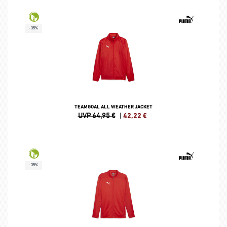
-35%
TEAMGOAL ALL WEATHER JACKET
UVP 64,95 €
|
42,22
€
-35%