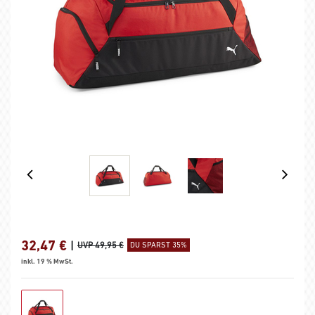
32,47
€
|
UVP 49,95 €
DU SPARST 35%
inkl. 19 % MwSt.