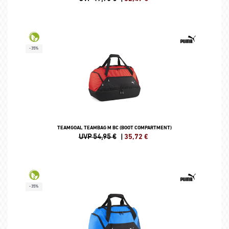
-35%
TEAMGOAL TEAMBAG M BC (BOOT COMPARTMENT)
UVP 54,95 €
|
35,72
€
-35%