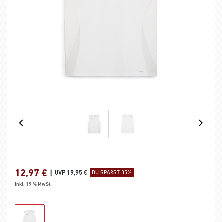
12,97
€
|
UVP 19,95 €
DU SPARST 35%
inkl. 19 % MwSt.