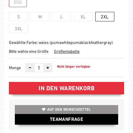
S
M
L
XL
2XL
3XL
Gewählte Farbe: weiss (pumawhitepumablackfeathergray)
Bitte wähle eine Größe
Größentabelle
Nicht länger verfügbar
Menge
IN DEN WARENKORB
AUF DEN WUNSCHZETTEL
TEAMANFRAGE