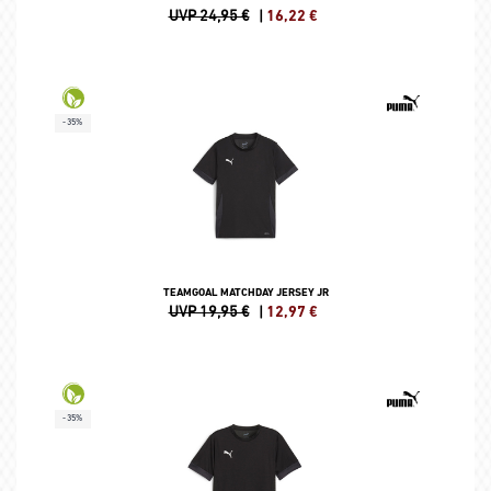
UVP 24,95 €
|
16,22
€
-35%
TEAMGOAL MATCHDAY JERSEY JR
UVP 19,95 €
|
12,97
€
-35%