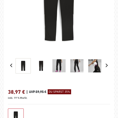
38,97
€
|
UVP 59,95 €
DU SPARST 35%
inkl. 19 % MwSt.