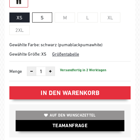
XS
S
M
L
XL
2XL
Gewählte Farbe: schwarz (pumablackpumawhite)
Gewählte Größe:
XS
Größentabelle
Versandfertig in 2 Werktagen
Menge
IN DEN WARENKORB
AUF DEN WUNSCHZETTEL
TEAMANFRAGE