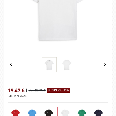
19,47
€
|
UVP 29,95 €
DU SPARST 35%
inkl. 19 % MwSt.