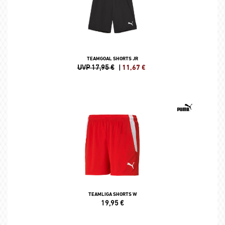
TEAMGOAL SHORTS JR
UVP 17,95 €
|
11,67
€
TEAMLIGA SHORTS W
19,95
€