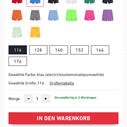
116
128
140
152
164
176
Gewählte Farbe: blau (electricbluelemonadepumawhite)
Gewählte Größe:
116
Größentabelle
Versandfertig in 2 Werktagen
Menge
IN DEN WARENKORB