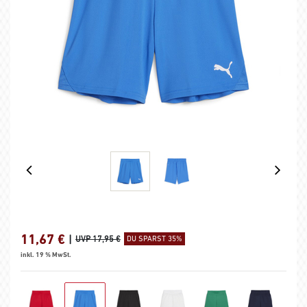
11,67
€
|
UVP 17,95 €
DU SPARST 35%
inkl. 19 % MwSt.