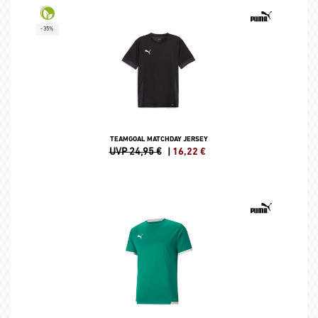
-35%
TEAMGOAL MATCHDAY JERSEY
UVP 24,95 €
|
16,22
€