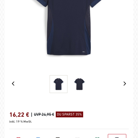
16,22
€
|
UVP 24,95 €
DU SPARST 35%
inkl. 19 % MwSt.