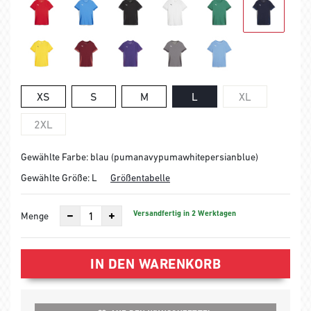
XS
S
M
L
XL
2XL
Gewählte Farbe: blau (pumanavypumawhitepersianblue)
Gewählte Größe:
L
Größentabelle
Versandfertig in 2 Werktagen
Menge
IN DEN WARENKORB