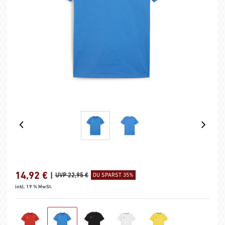
14,92
€
|
UVP 22,95 €
DU SPARST 35%
inkl. 19 % MwSt.