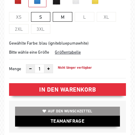
XS
S
M
L
XL
2XL
3XL
Gewählte Farbe: blau (ignitebluepumawhite)
Bitte wähle eine Größe
Größentabelle
Nicht länger verfügbar
Menge
IN DEN WARENKORB
AUF DEN WUNSCHZETTEL
TEAMANFRAGE