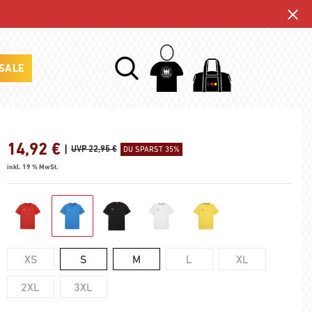
SALE
14,92
€
|
UVP 22,95 €
DU SPARST 35%
inkl. 19 % MwSt.
XS
S
M
L
XL
2XL
3XL