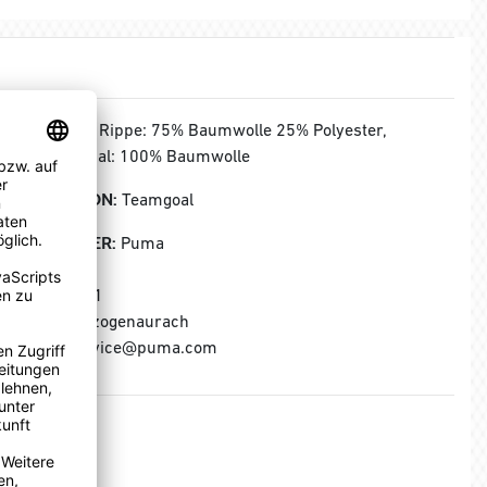
MATERIAL:
Rippe: 75% Baumwolle 25% Polyester,
Obermaterial: 100% Baumwolle
KOLLEKTION:
Teamgoal
HERSTELLER:
Puma
Puma SE
Puma Way 1
91074 Herzogenaurach
E-Mail: service@puma.com