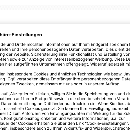
elhersteller Puma aus Herzogenaurach.