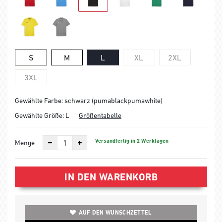
S
M
L
XL
2XL
3XL
Gewählte Farbe: schwarz (pumablackpumawhite)
Gewählte Größe:
L
Größentabelle
Versandfertig in 2 Werktagen
Menge
IN DEN WARENKORB
AUF DEN WUNSCHZETTEL