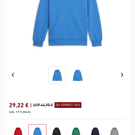
29,22
€
|
UVP 44,95 €
DU SPARST 35%
inkl. 19 % MwSt.