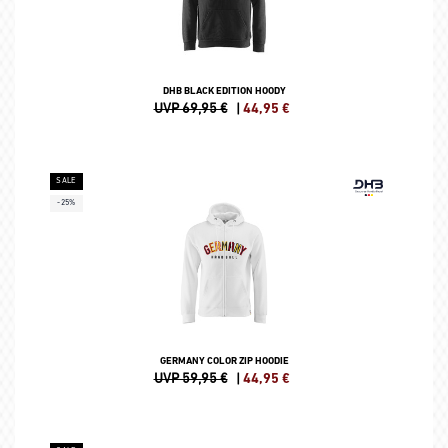
DHB BLACK EDITION HOODY
UVP 69,95 €
|
44,95
€
SALE
-25%
GERMANY COLOR ZIP HOODIE
UVP 59,95 €
|
44,95
€