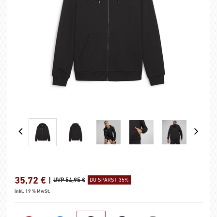
35,72
€
|
UVP 54,95 €
DU SPARST 35%
inkl. 19 % MwSt.