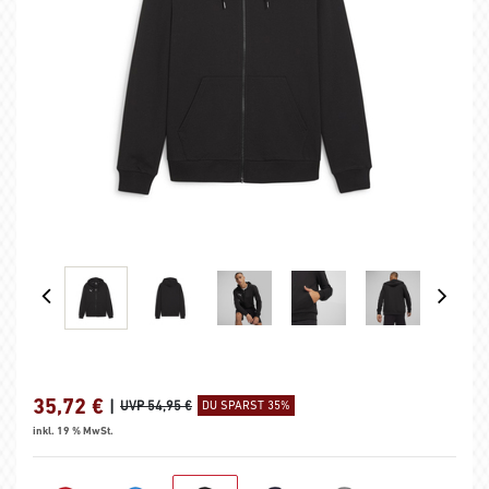
35,72
€
|
UVP 54,95 €
DU SPARST 35%
inkl. 19 % MwSt.