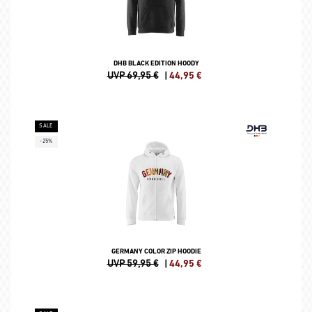
DHB BLACK EDITION HOODY
UVP 69,95 €
|
44,95
€
SALE
-25%
GERMANY COLOR ZIP HOODIE
UVP 59,95 €
|
44,95
€