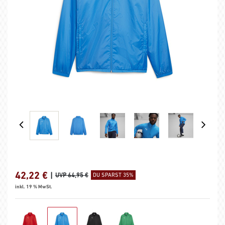
42,22
€
|
UVP 64,95 €
DU SPARST 35%
inkl. 19 % MwSt.