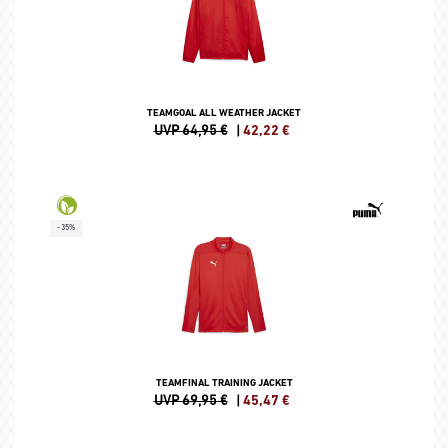
TEAMGOAL ALL WEATHER JACKET
UVP 64,95 €
|
42,22
€
-35%
TEAMFINAL TRAINING JACKET
UVP 69,95 €
|
45,47
€