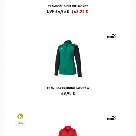
TEAMGOAL SIDELINE JACKET
UVP 64,95 €
|
42,22
€
TEAMLIGA TRAINING JACKET W
49,95
€
-35%