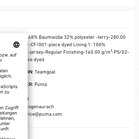
MATERIAL:
68% Baumwolle 32% polyester -terry-280.00
g/m²-PS/01-CF/001-piece dyed Lining 1: 100%
Baumwolle -jersey-Regular Finishing-160.00 g/m²-PS/02-
CF/001-piece dyed
KOLLEKTION:
Teamgoal
HERSTELLER:
Puma
Puma SE
Puma Way 1
91074 Herzogenaurach
E-Mail: service@puma.com