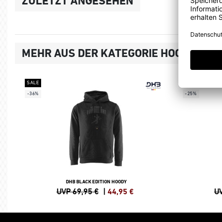
ZULETZT ANGESEHEN
MEHR AUS DER KATEGORIE HOODIES, 
SALE
SALE
-36%
-25%
DHB BLACK EDITION HOODY
UVP 69,95 €
|
44,95
€
UV