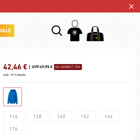
SALE
42,46
€
|
UVP 49,95 €
DU SPARST 15%
inkl. 19 % MwSt.
116
128
140
152
164
176