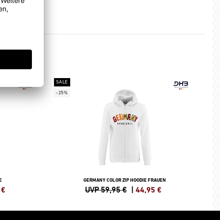
SALE
-25%
E
GERMANY COLOR ZIP HOODIE FRAUEN
€
UVP 59,95 €
|
44,95
€