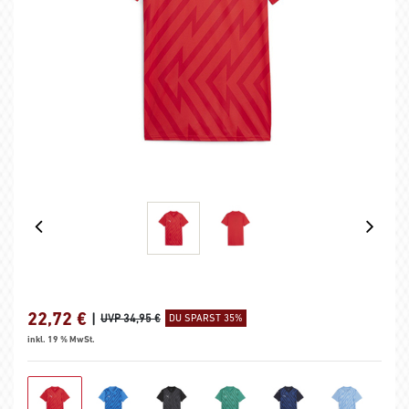
22,72
€
|
UVP 34,95 €
DU SPARST 35%
inkl. 19 % MwSt.