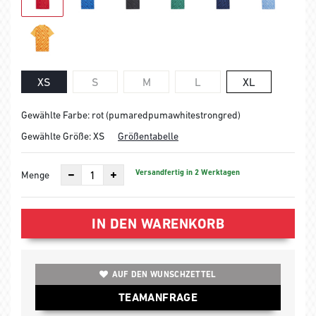
XS
S
M
L
XL
Gewählte Farbe: rot (pumaredpumawhitestrongred)
Gewählte Größe:
XS
Größentabelle
Versandfertig in 2 Werktagen
Menge
IN DEN WARENKORB
AUF DEN WUNSCHZETTEL
TEAMANFRAGE