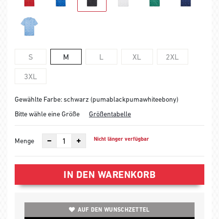
S
M
L
XL
2XL
3XL
Gewählte Farbe: schwarz (pumablackpumawhiteebony)
Bitte wähle eine Größe
Größentabelle
Nicht länger verfügbar
Menge
IN DEN WARENKORB
AUF DEN WUNSCHZETTEL