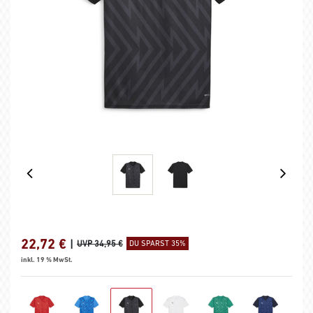
22,72
€
|
UVP 34,95 €
DU SPARST 35%
inkl. 19 % MwSt.