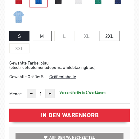
S
M
L
XL
2XL
3XL
Gewählte Farbe: blau
(electricbluelemonadepumawhiteblazingblue)
Gewählte Größe:
S
Größentabelle
Versandfertig in 2 Werktagen
Menge
IN DEN WARENKORB
AUF DEN WUNSCHZETTEL