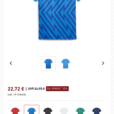
22,72
€
|
UVP 34,95 €
DU SPARST 35%
inkl. 19 % MwSt.