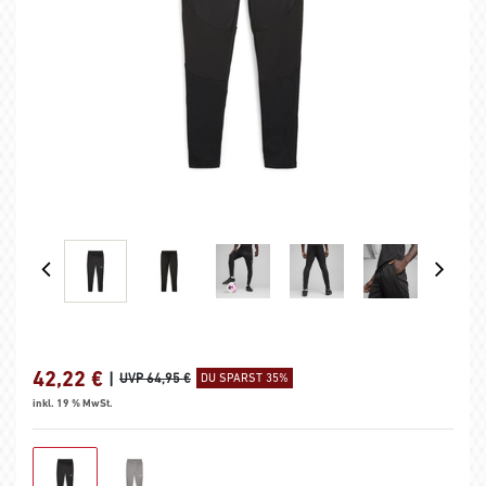
42,22
€
|
UVP 64,95 €
DU SPARST 35%
inkl. 19 % MwSt.