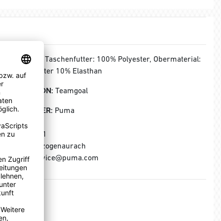
MATERIAL:
Taschenfutter: 100% Polyester, Obermaterial:
90% Polyester 10% Elasthan
KOLLEKTION:
Teamgoal
HERSTELLER:
Puma
Puma SE
Puma Way 1
91074 Herzogenaurach
E-Mail: service@puma.com