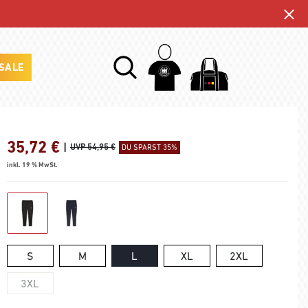
SALE
35,72
€
|
UVP 54,95 €
DU SPARST 35%
inkl. 19 % MwSt.
S
M
L
XL
2XL
3XL