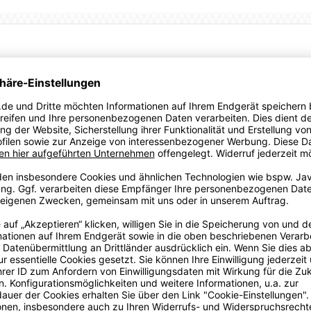
chen Sportartikelhersteller Puma aus Herzogenaurach.