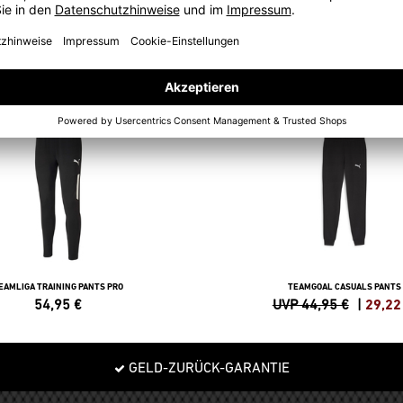
-35%
EAMLIGA TRAINING PANTS PRO
TEAMGOAL CASUALS PANTS
54,95
€
UVP 44,95 €
|
29,22
GELD-ZURÜCK-GARANTIE