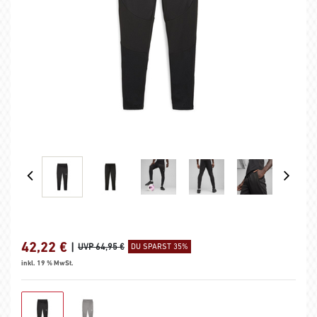
42,22
€
|
UVP 64,95 €
DU SPARST 35%
inkl. 19 % MwSt.