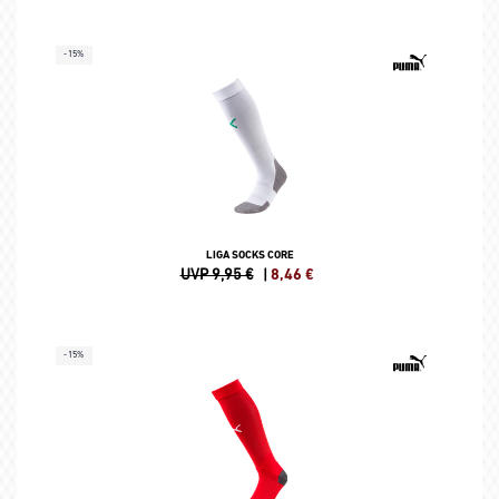
-15%
LIGA SOCKS CORE
UVP 9,95 €
|
8,46
€
-15%