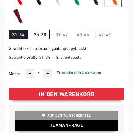
31-34
35-38
39-42
43-46
47-49
Gewählte Farbe: braun (goldenpoppyblack)
Gewählte Größe:
31-34
Größentabelle
Versandfertig in 2 Werktagen
Menge
IN DEN WARENKORB
AUF DEN WUNSCHZETTEL
TEAMANFRAGE