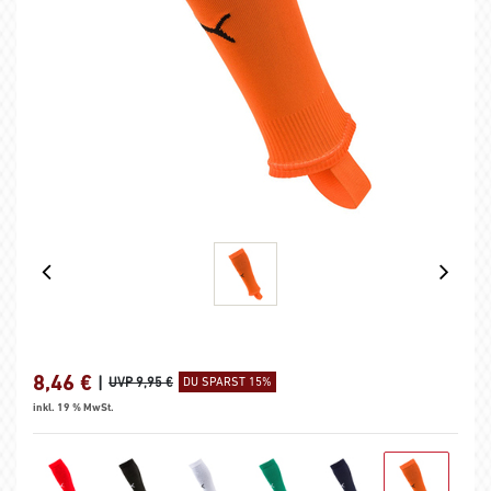
8,46
€
|
UVP 9,95 €
DU SPARST 15%
inkl. 19 % MwSt.