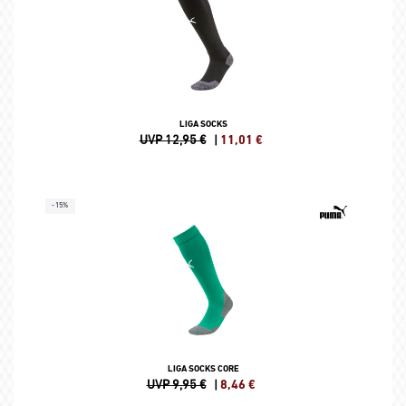
LIGA SOCKS
UVP 12,95 €
|
11,01
€
-15%
LIGA SOCKS CORE
UVP 9,95 €
|
8,46
€