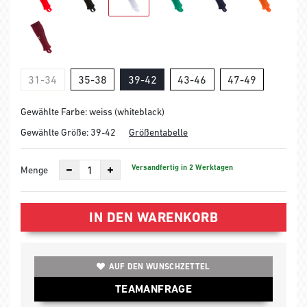
31-34
35-38
39-42
43-46
47-49
Gewählte Farbe: weiss (whiteblack)
Gewählte Größe:
39-42
Größentabelle
Versandfertig in 2 Werktagen
Menge
IN DEN WARENKORB
AUF DEN WUNSCHZETTEL
TEAMANFRAGE