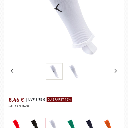
8,46
€
|
UVP 9,95 €
DU SPARST 15%
inkl. 19 % MwSt.