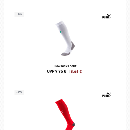
-15%
LIGA SOCKS CORE
UVP 9,95 €
|
8,46
€
-15%