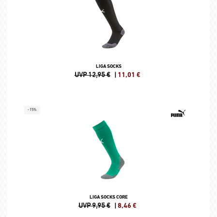
LIGA SOCKS
UVP 12,95 €
|
11,01
€
-15%
LIGA SOCKS CORE
UVP 9,95 €
|
8,46
€