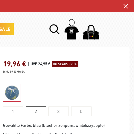
SALE
19,96
€
|
UVP 24,95 €
DU SPARST 20%
inkl. 19 % MwSt.
1
2
3
0
Gewählte Farbe: blau (bluehorizonpumawhitefizzyapple)