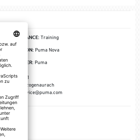
PERFORMANCE:
Training
KOLLEKTION:
Puma Nova
HERSTELLER:
Puma
Puma SE
Puma Way 1
91074 Herzogenaurach
E-Mail: service@puma.com