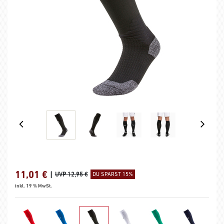
11,01
€
|
UVP 12,95 €
DU SPARST 15%
inkl. 19 % MwSt.