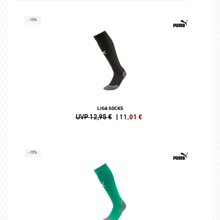
-15%
LIGA SOCKS
UVP 12,95 €
|
11,01
€
-15%