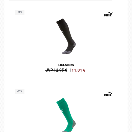
-15%
LIGA SOCKS
UVP 12,95 €
|
11,01
€
-15%