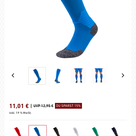
11,01
€
|
UVP 12,95 €
DU SPARST 15%
inkl. 19 % MwSt.