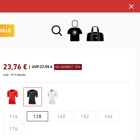
SALE
23,76
€
|
UVP 27,95 €
DU SPARST 15%
inkl. 19 % MwSt.
116
128
140
152
164
176