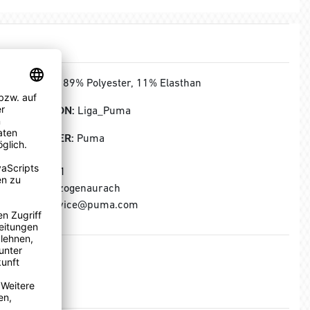
MATERIAL:
89% Polyester, 11% Elasthan
KOLLEKTION:
Liga_Puma
HERSTELLER:
Puma
Puma SE
Puma Way 1
91074 Herzogenaurach
E-Mail: service@puma.com