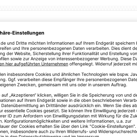
essionsmaterial: Die Textilschicht direkt auf der Haut
in Hand, um die Leistungsfähigkeit zu steigern • Elasthan-
it • Slim Fit • dryCELL