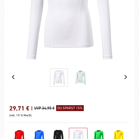
29,71
€
|
UVP 34,95 €
DU SPARST 15%
inkl. 19 % MwSt.