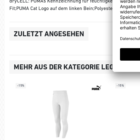
dryCELL: PUMAs Kennzeichnung für feuchtigkeitstransporti
Fit;PUMA Cat Logo auf dem linken Bein;Polyester und Elasth
ZULETZT ANGESEHEN
MEHR AUS DER KATEGORIE LEGGINS, T
-15%
-15%