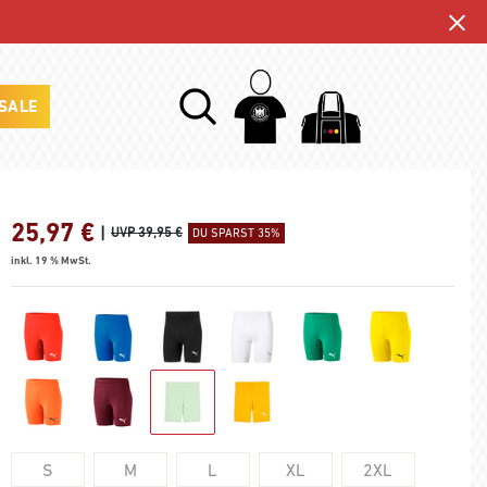
SALE
25,97
€
|
UVP 39,95 €
DU SPARST 35%
inkl. 19 % MwSt.
S
M
L
XL
2XL