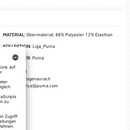
MATERIAL:
Obermaterial: 88% Polyester 12% Elasthan
KOLLEKTION:
Liga_Puma
HERSTELLER:
Puma
Puma SE
Puma Way 1
91074 Herzogenaurach
E-Mail: service@puma.com