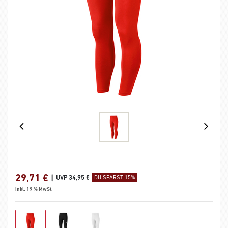
29,71
€
|
UVP 34,95 €
DU SPARST 15%
inkl. 19 % MwSt.