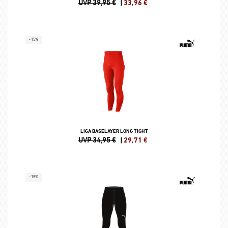
UVP 39,95 €
|
33,96
€
-15%
LIGA BASELAYER LONG TIGHT
UVP 34,95 €
|
29,71
€
-15%