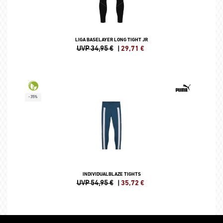
LIGA BASELAYER LONG TIGHT JR
UVP 34,95 €
|
29,71
€
-35%
INDIVIDUALBLAZE TIGHTS
UVP 54,95 €
|
35,72
€