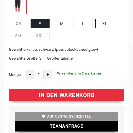
XS
S
M
L
XL
2XL
3XL
Gewählte Farbe: schwarz (pumablacksunsetglow)
Gewählte Größe:
S
Größentabelle
Versandfertig in 2 Werktagen
Menge
IN DEN WARENKORB
AUF DEN WUNSCHZETTEL
TEAMANFRAGE