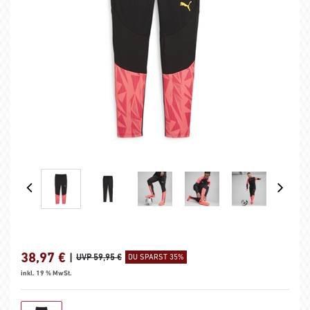
38,97
€
|
UVP 59,95 €
DU SPARST 35%
inkl. 19 % MwSt.