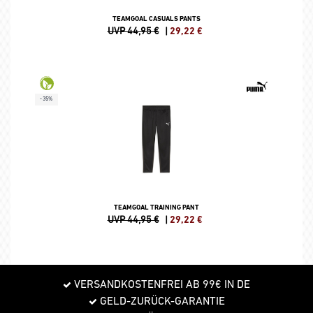
TEAMGOAL CASUALS PANTS
UVP 44,95 €
|
29,22
€
-35%
TEAMGOAL TRAINING PANT
UVP 44,95 €
|
29,22
€
VERSANDKOSTENFREI AB 99€ IN DE
GELD-ZURÜCK-GARANTIE