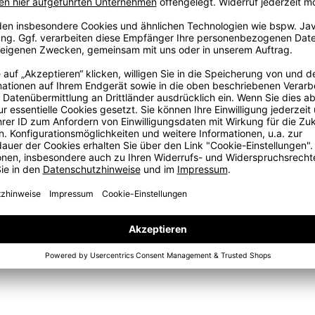
per ableitet und dafür sorgt, dass du beim Training
ichtung.;Hergestellt aus mindestens 70 % recycelten
Beinen;Reißverschlusstaschen;Netz-Einsätze am
trastfarbene Bänder