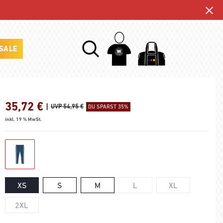
SALE
35,72
€
|
UVP 54,95 €
DU SPARST 35%
inkl. 19 % MwSt.
XS
S
M
L
XL
2XL