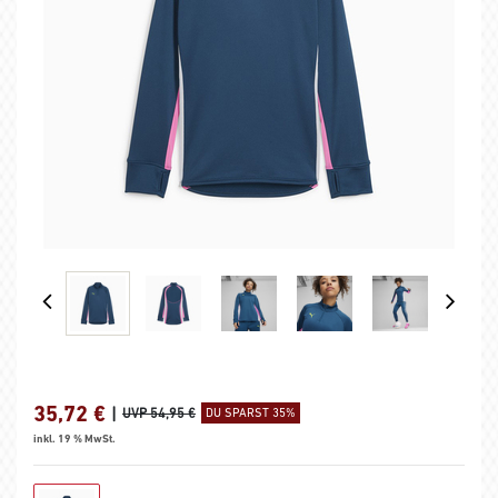
35,72
€
|
UVP 54,95 €
DU SPARST 35%
inkl. 19 % MwSt.