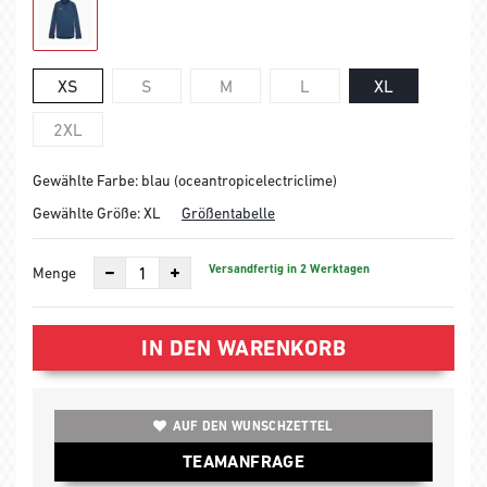
XS
S
M
L
XL
2XL
Gewählte Farbe: blau (oceantropicelectriclime)
Gewählte Größe:
XL
Größentabelle
Versandfertig in 2 Werktagen
Menge
IN DEN WARENKORB
AUF DEN WUNSCHZETTEL
TEAMANFRAGE