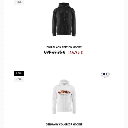
-36%
DHB BLACK EDITION HOODY
UVP 69,95 €
|
44,95
€
SALE
-25%
GERMANY COLOR ZIP HOODIE