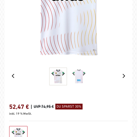
52,47
€
|
UVP 74,95 €
DU SPARST 30%
inkl. 19 % MwSt.