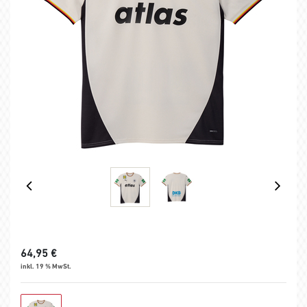
64,95
€
inkl. 19 % MwSt.