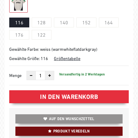
116
128
140
152
164
176
122
Gewählte Farbe: weiss (warmwhiteflatdarkgray)
Gewählte Größe:
116
Größentabelle
Versandfertig in 2 Werktagen
Menge
IN DEN WARENKORB
AUF DEN WUNSCHZETTEL
PRODUKT VEREDELN