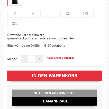
S
M
L
XL
2XL
3XL
Gewählte Farbe: schwarz
(pumablackpumaredfasteryellowpumawhite)
Bitte wähle eine Größe
Größentabelle
Nicht länger verfügbar
Menge
IN DEN WARENKORB
AUF DEN WUNSCHZETTEL
TEAMANFRAGE