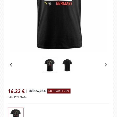
16,22
€
|
UVP 24,95 €
DU SPARST 35%
inkl. 19 % MwSt.