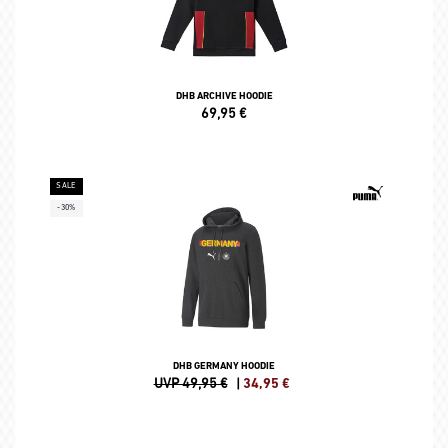
DHB ARCHIVE HOODIE
69,95
€
SALE
-30%
DHB GERMANY HOODIE
UVP 49,95 €
|
34,95
€