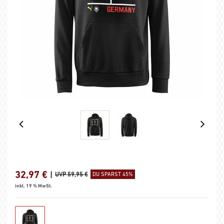
32,97
€
|
UVP 59,95 €
DU SPARST 45%
inkl. 19 % MwSt.