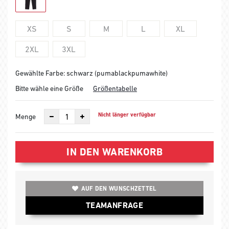
XS
S
M
L
XL
2XL
3XL
Gewählte Farbe: schwarz (pumablackpumawhite)
Bitte wähle eine Größe
Größentabelle
Nicht länger verfügbar
Menge
IN DEN WARENKORB
AUF DEN WUNSCHZETTEL
TEAMANFRAGE