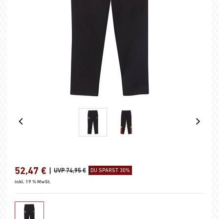
52,47
€
|
UVP 74,95 €
DU SPARST 30%
inkl. 19 % MwSt.