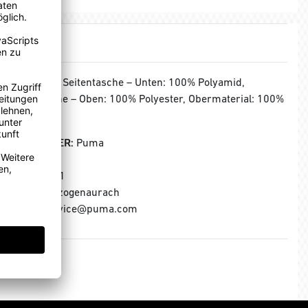
MATERIAL:
Seitentasche – Unten: 100% Polyamid,
Seitentasche – Oben: 100% Polyester, Obermaterial: 100%
Polyamid
HERSTELLER:
Puma
Puma SE
Puma Way 1
91074 Herzogenaurach
E-Mail: service@puma.com