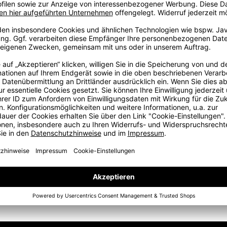
Sportartikelhersteller Puma aus Herzogenaurach.