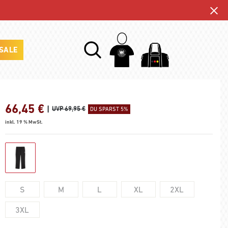
SALE
66,45
€
|
UVP 69,95 €
DU SPARST 5%
inkl. 19 % MwSt.
S
M
L
XL
2XL
3XL