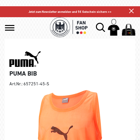
Jetzt zum Newsletter anmelden und 5€ Gutschein sichern >>
PUMA BIB
Art.Nr.: 657251-45-S