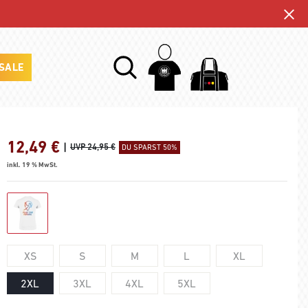
SALE
12,49
€
|
UVP 24,95 €
DU SPARST 50%
inkl. 19 % MwSt.
XS
S
M
L
XL
2XL
3XL
4XL
5XL