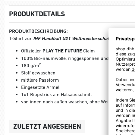
PRODUKTDETAILS
PRODUKTBESCHREIBUNG:
T-Shirt zur
IHF Handball U21 Weltmeisterschaft 2023
in De
Offizieller
PLAY THE FUTURE
Claim
100% Bio-Baumwolle, ringgesponnen und gekämmt
180 g/m²
Stoff gewaschen
mittlere Passform
Eingesetzte Ärmel
1x1 Rippstrick am Halsausschnitt
von innen nach außen waschen, ohne Weichspüler, oh
ZULETZT ANGESEHEN