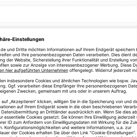
utschland und Griechenland.
ne Flüssigwaschmittel, max. 30 Grad