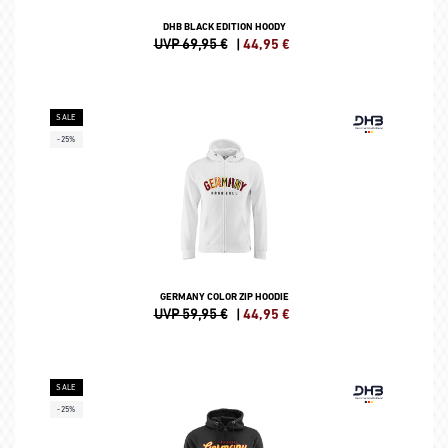
DHB BLACK EDITION HOODY
UVP 69,95 €
|
44,95
€
SALE
-25%
GERMANY COLOR ZIP HOODIE
UVP 59,95 €
|
44,95
€
SALE
-25%