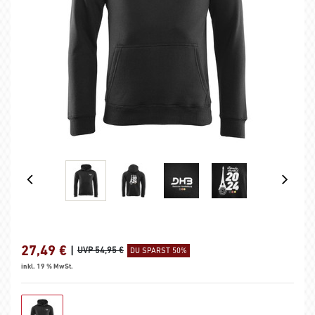
27,49
€
|
UVP 54,95 €
DU SPARST 50%
inkl. 19 % MwSt.