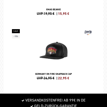
XMAS BEANIE
UVP 19,95 €
|
15,95
€
SALE
-15%
GERMANY ON FIRE SNAPBACK CAP
UVP 26,95 €
|
22,95
€
VERSANDKOSTENFREI AB 99€ IN DE
GELD-ZURÜCK-GARANTIE