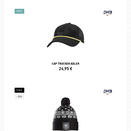
NEW
CAP TRUCKER ADLER
24,95
€
SALE
-20%