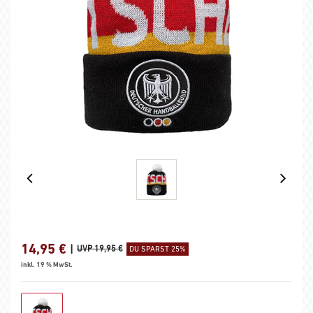
14,95
€
|
UVP 19,95 €
DU SPARST 25%
inkl. 19 % MwSt.