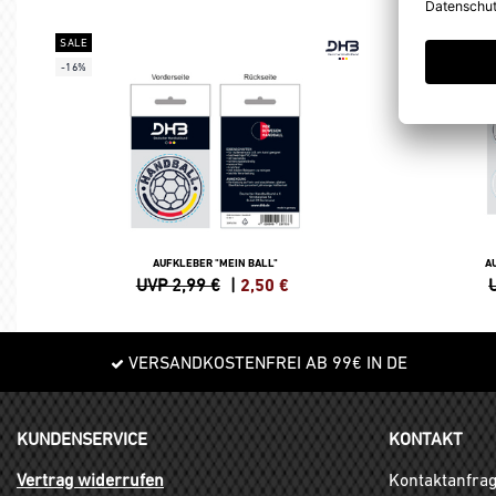
SALE
SALE
-16%
-20%
AUFKLEBER "MEIN BALL"
A
UVP 2,99 €
|
2,50
€
VERSANDKOSTENFREI AB 99€ IN DE
KUNDENSERVICE
KONTAKT
Vertrag widerrufen
Kontaktanfra