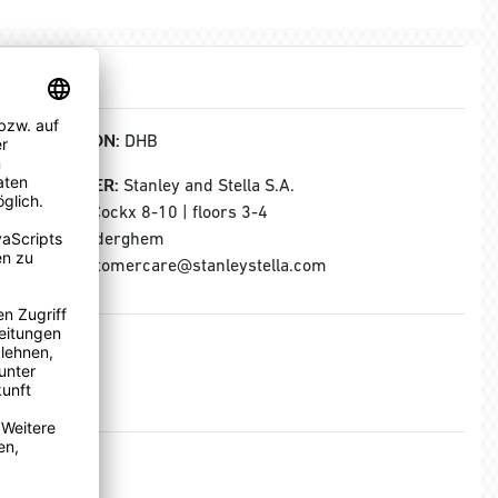
KOLLEKTION:
DHB
HERSTELLER:
Stanley and Stella S.A.
Rue Jules Cockx 8-10 | floors 3-4
B-1160 Auderghem
E-Mail: customercare@stanleystella.com