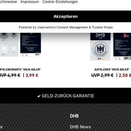
SALE
-16%
UFKLEBERKARTE "MEIN ADLER"
AUFKLEBER "MEIN ADLER"
UVP 4,99 €
|
3,99
€
UVP 2,99 €
|
2,50
GELD-ZURÜCK-GARANTIE
DHB
ge
DHB News